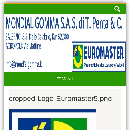
Skip
Ricerca
to
per:
content
MENU
cropped-Logo-Euromaster5.png