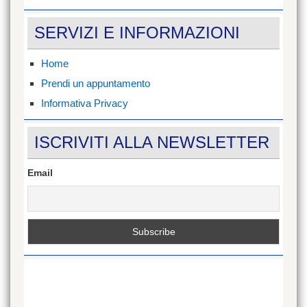
profilo
di
SERVIZI E INFORMAZIONI
mondial.gomma/?
ref=hl
su
Facebook
Home
Prendi un appuntamento
Informativa Privacy
ISCRIVITI ALLA NEWSLETTER
Email