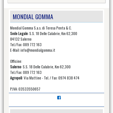
MONDIAL GOMMA
Mondial Gomma S.a.s. di Teresa Penta & C.
Sede Legale
: S.S. 18 Delle Calabrie, Km 62,300
84132 Salerno
Tel./Fax: 089 772 163
E-Mail: info@mondialgomma.it
Officine:
Salerno
: S.S. 18 Delle Calabrie, Km 62,300
Tel./Fax: 089 772 163
Agropoli
: Via Mattine - Tel. / Fax: 0974 838 474
P.IVA: 03533550657
Visualizza
il
profilo
di