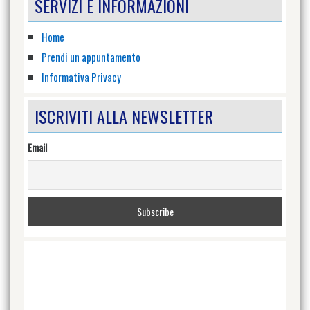
SERVIZI E INFORMAZIONI
mondial.gomma/?
ref=hl
su
Home
Facebook
Prendi un appuntamento
Informativa Privacy
ISCRIVITI ALLA NEWSLETTER
Email