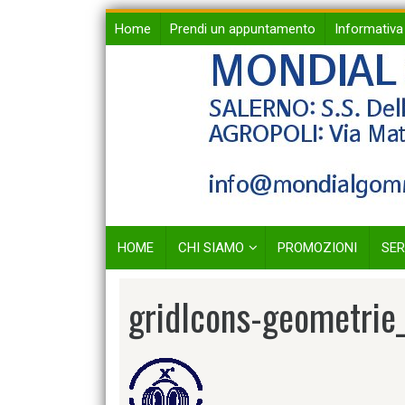
Skip
Home
Prendi un appuntamento
Informativa
to
content
HOME
CHI SIAMO
PROMOZIONI
SER
gridIcons-geometrie