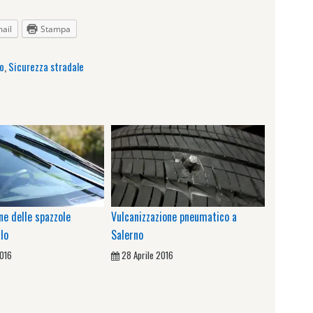
ail
Stampa
o
,
Sicurezza stradale
e delle spazzole
Vulcanizzazione pneumatico a
llo
Salerno
2016
28 Aprile 2016