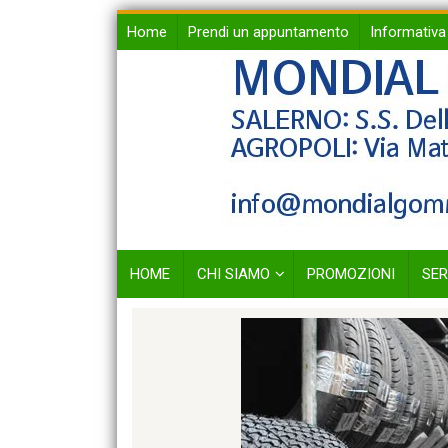
Skip
Home
Prendi un appuntamento
Informativa
to
content
HOME
CHI SIAMO
PROMOZIONI
SER