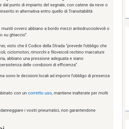
tire dal punto di impianto del segnale, con catene da neve o
serito in alternativa entro quello di Transitabilità
o muniti ovvero abbiano a bordo mezzi antisdrucciolevoli o
o su ghiaccio”.
nei, visto che il Codice della Strada “prevede l’obbligo che
li, ciclomotori, rimorchi e filoveicoli rechino marcature
taria, abbiano una pressione adeguata e siano
ersistenza delle condizioni di efficienza”.
a ma sono le decisioni locali ad imporre l’obbligo di presenza
mbinato con un
corretto uso
, mantiene inalterate per molti
danneggiare i vostri pneumatici, non garantendone