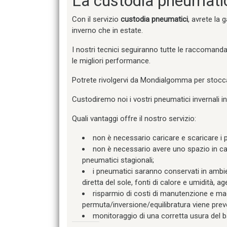
La custodia pneumati
Con il servizio
custodia pneumatici
, avrete la 
inverno che in estate.
I nostri tecnici seguiranno tutte le raccomanda
le migliori performance.
Potrete rivolgervi da Mondialgomma per stocca
Custodiremo noi i vostri pneumatici invernali in 
Quali vantaggi offre il nostro servizio:
non è necessario caricare e scaricare i 
non è necessario avere uno spazio in ca
pneumatici stagionali;
i pneumatici saranno conservati in ambien
diretta del sole, fonti di calore e umidità, ag
risparmio di costi di manutenzione e mag
permuta/inversione/equilibratura viene pre
monitoraggio di una corretta usura del b