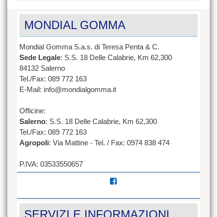
MONDIAL GOMMA
Mondial Gomma S.a.s. di Teresa Penta & C.
Sede Legale
: S.S. 18 Delle Calabrie, Km 62,300
84132 Salerno
Tel./Fax: 089 772 163
E-Mail: info@mondialgomma.it
Officine:
Salerno
: S.S. 18 Delle Calabrie, Km 62,300
Tel./Fax: 089 772 163
Agropoli
: Via Mattine - Tel. / Fax: 0974 838 474
P.IVA: 03533550657
Visualizza
il
profilo
di
SERVIZI E INFORMAZIONI
mondial.gomma/?