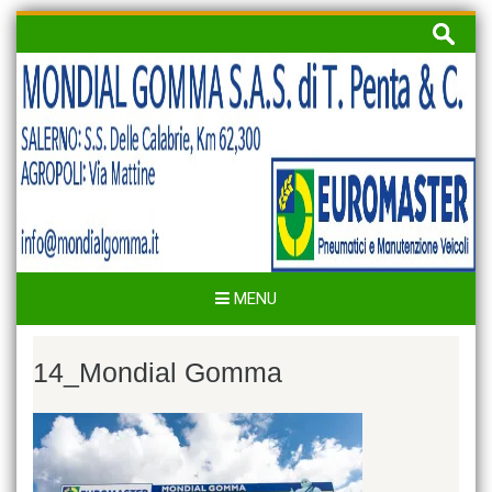
Skip
Ricerca
to
per:
content
MENU
14_Mondial Gomma