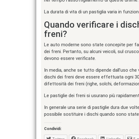
La durata di vita di un pastiglia varia in funzio
Quando verificare i dischi
freni?
Le auto moderne sono state concepite per facili
dei freni. Pertanto, su alcuni veicoli, sul crus
devono essere verificate.
In media, anche se tutto dipende dall’uso che vie
dischi dei freni deve essere effettuata ogni 3
difettosità dei freni (righe, solchi, deformazion
Le pastiglie dei freni si usurano più rapidament
In generale una serie di pastiglie dura due volte
possibile sostituire i dischi quando sono state
Condividi:
Twitter
Facebook
LinkedIn
E-m