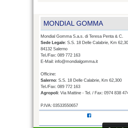
MONDIAL GOMMA
Mondial Gomma S.a.s. di Teresa Penta & C.
Sede Legale
: S.S. 18 Delle Calabrie, Km 62,3
84132 Salerno
Tel./Fax: 089 772 163
E-Mail: info@mondialgomma.it
Officine:
Salerno
: S.S. 18 Delle Calabrie, Km 62,300
Tel./Fax: 089 772 163
Agropoli
: Via Mattine - Tel. / Fax: 0974 838 47
P.IVA: 03533550657
Visualizza
il
profilo