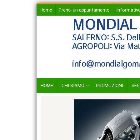
Skip
Home
Prendi un appuntamento
Informativa
to
content
HOME
CHI SIAMO
PROMOZIONI
SER