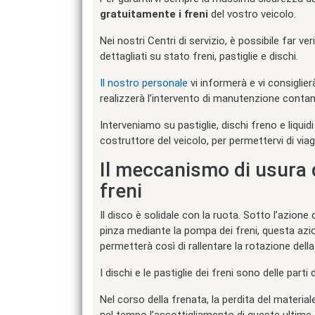
gratuitamente i freni
del vostro veicolo.
Nei nostri Centri di servizio, è possibile far v
dettagliati su stato freni, pastiglie e dischi.
Il nostro personale
vi informerà e vi consiglierà
realizzerà l’intervento di manutenzione contand
Interveniamo su pastiglie, dischi freno e liquid
costruttore del veicolo, per permettervi di via
Il meccanismo di usura de
freni
Il disco è solidale con la ruota. Sotto l’azione 
pinza mediante la pompa dei freni, questa azion
permetterà così di rallentare la rotazione della 
I dischi e le pastiglie dei freni sono delle parti 
Nel corso della frenata, la perdita del materiale
nel tempo l’assottigliamento di queste ultime.