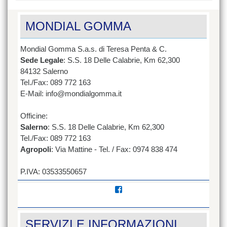
MONDIAL GOMMA
Mondial Gomma S.a.s. di Teresa Penta & C.
Sede Legale
: S.S. 18 Delle Calabrie, Km 62,300
84132 Salerno
Tel./Fax: 089 772 163
E-Mail: info@mondialgomma.it
Officine:
Salerno
: S.S. 18 Delle Calabrie, Km 62,300
Tel./Fax: 089 772 163
Agropoli
: Via Mattine - Tel. / Fax: 0974 838 474
P.IVA: 03533550657
Visualizza
il
profilo
di
SERVIZI E INFORMAZIONI
mondial.gomma/?