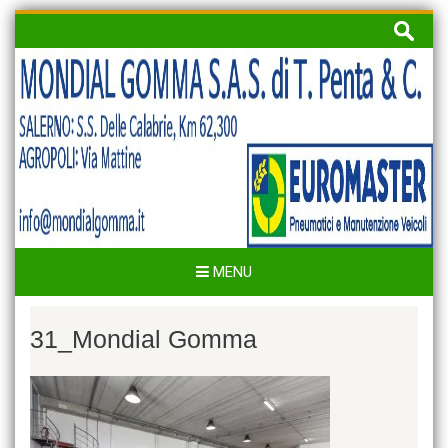
Skip
Ricerca
to
per:
content
MENU
31_Mondial Gomma