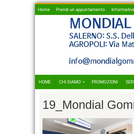
Skip
Home
Prendi un appuntamento
Informativa
to
content
HOME
CHI SIAMO
PROMOZIONI
SER
19_Mondial Go