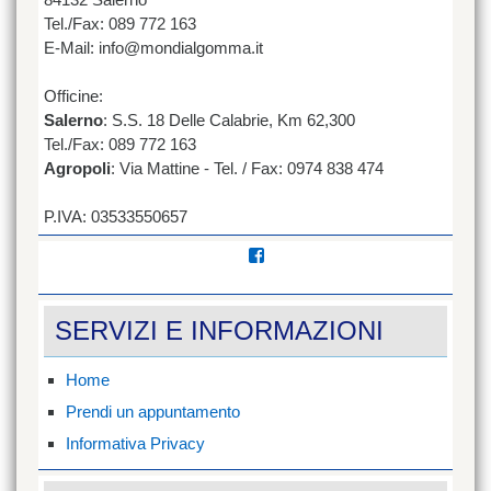
Tel./Fax: 089 772 163
E-Mail: info@mondialgomma.it
Officine:
Salerno
: S.S. 18 Delle Calabrie, Km 62,300
Tel./Fax: 089 772 163
Agropoli
: Via Mattine - Tel. / Fax: 0974 838 474
P.IVA: 03533550657
Visualizza
il
profilo
di
SERVIZI E INFORMAZIONI
mondial.gomma/?
ref=hl
su
Facebook
Home
Prendi un appuntamento
Informativa Privacy