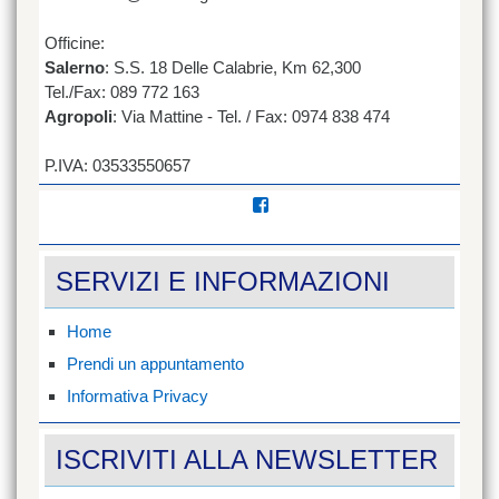
Officine:
Salerno
: S.S. 18 Delle Calabrie, Km 62,300
Tel./Fax: 089 772 163
Agropoli
: Via Mattine - Tel. / Fax: 0974 838 474
P.IVA: 03533550657
Visualizza
il
profilo
di
SERVIZI E INFORMAZIONI
mondial.gomma/?
ref=hl
su
Facebook
Home
Prendi un appuntamento
Informativa Privacy
ISCRIVITI ALLA NEWSLETTER