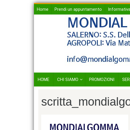
Skip
Home
Prendi un appuntamento
Informativa
to
content
HOME
CHI SIAMO
PROMOZIONI
SER
scritta_mondial