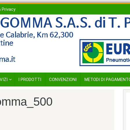
 Privacy
VIZI
I PRODOTTI
CONVENZIONI
METODI DI PAGAMENT
gomma_500