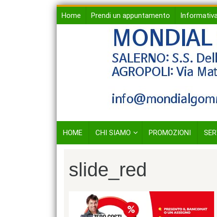
Skip
Home
Prendi un appuntamento
Informativa
to
content
HOME
CHI SIAMO
PROMOZIONI
SER
slide_red